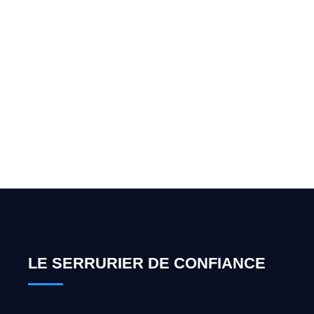
Vous cherchez un expert
pour l'ouverture de coffre-
fort ? Appelez-moi 24h/7
0492 09 31 70
LE SERRURIER DE CONFIANCE