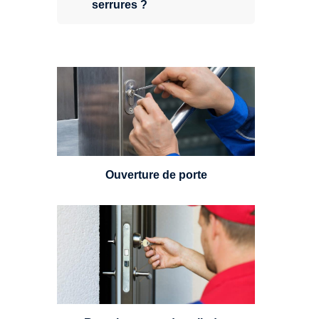
serrures ?
Vous avez perdu vos clés ou la
porte s'est refermée derrière vous
? Un serrurier est disponible
24h/7.
Ouverture de porte
Un serrurier sera en mesure de
choisir et remplacer un cylindre
standard, à 5 leviers ou à 3
leviers, Mul-T-Lock ou encore
multipoints.