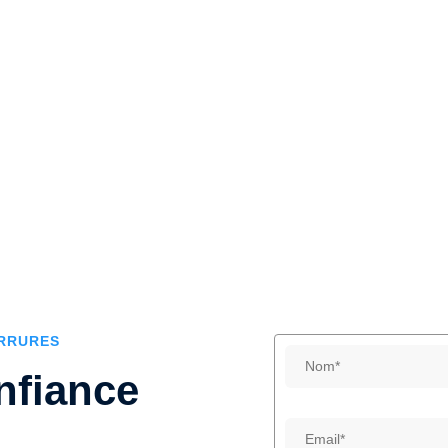
ERRURES
nfiance