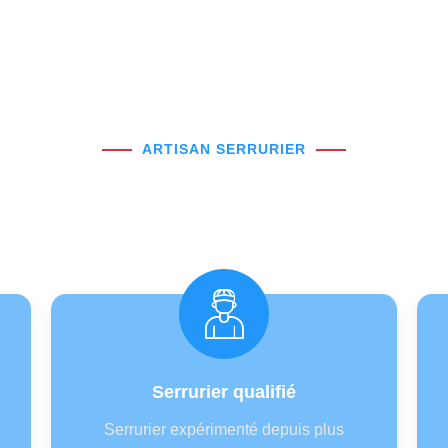
ARTISAN SERRURIER
rvice de dépannage 
Serrurier qualifié
Serrurier expérimenté depuis plus