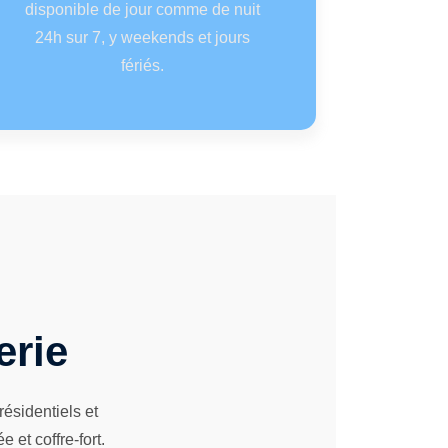
disponible de jour comme de nuit
24h sur 7, y weekends et jours
fériés.
erie
ésidentiels et
et coffre-fort.