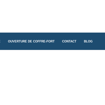
E
OUVERTURE DE COFFRE-FORT
CONTACT
BLOG
N SERRURERIE
r pour tous