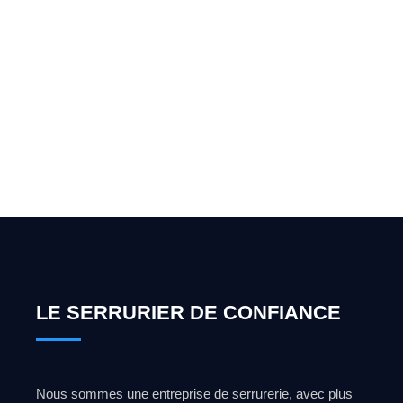
Vous cherchez un expert
pour l'ouverture de coffre-
fort ? Appelez-moi 24h/7
0492 09 31 70
LE SERRURIER DE CONFIANCE
Nous sommes une entreprise de serrurerie, avec plus