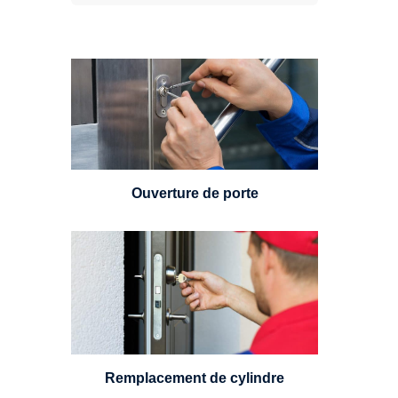
Vous avez perdu vos clés ou la
porte s'est refermée derrière vous
? Un serrurier est disponible
24h/7.
Ouverture de porte
Un serrurier sera en mesure de
choisir et remplacer un cylindre
standard, à 5 leviers ou à 3
leviers, Mul-T-Lock ou encore
multipoints.
Remplacement de cylindre