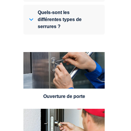
Quels-sont les
différentes types de
serrures ?
Vous avez perdu vos clés ou la
porte s'est refermée derrière vous
? Un serrurier est disponible
24h/7.
Ouverture de porte
Un serrurier sera en mesure de
choisir et remplacer un cylindre
standard, à 5 leviers ou à 3