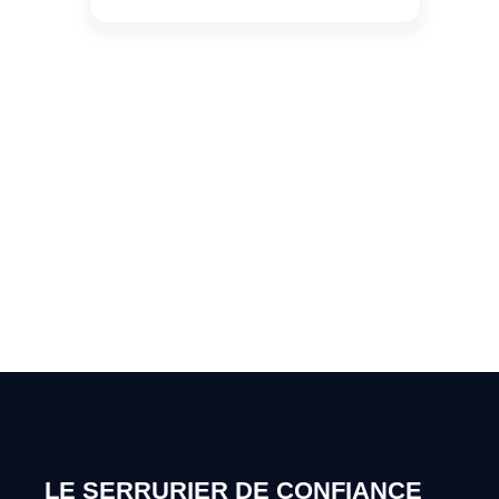
Vous cherchez un expert
pour l'ouverture de coffre-
fort ? Appelez-moi 24h/7
0492 09 31 70
LE SERRURIER DE CONFIANCE