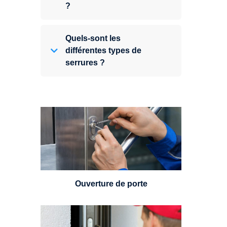
?
Quels-sont les
différentes types de
serrures ?
Vous avez perdu vos clés ou la
porte s'est refermée derrière vous
? Un serrurier est disponible
24h/7.
Ouverture de porte
Un serrurier sera en mesure de
choisir et remplacer un cylindre