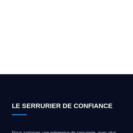
Vous cherchez un expert
pour l'ouverture de coffre-
fort ? Appelez-moi 24h/7
0492 09 31 70
LE SERRURIER DE CONFIANCE
Nous sommes une entreprise de serrurerie, avec plus