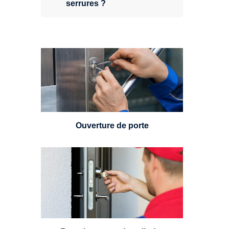
serrures ?
Vous avez perdu vos clés ou la
porte s'est refermée derrière vous
? Un serrurier est disponible
24h/7.
Ouverture de porte
Un serrurier sera en mesure de
choisir et remplacer un cylindre
standard, à 5 leviers ou à 3
leviers, Mul-T-Lock ou encore
multipoints.