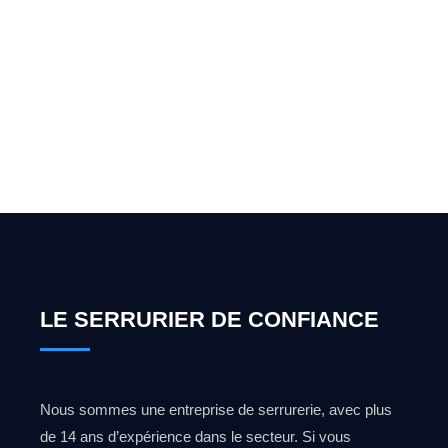
Vous cherchez un expert
pour l'ouverture de coffre-
fort ? Appelez-moi 24h/7
0492 09 31 70
LE SERRURIER DE CONFIANCE
Nous sommes une entreprise de serrurerie, avec plus
de 14 ans d’expérience dans le secteur. Si vous