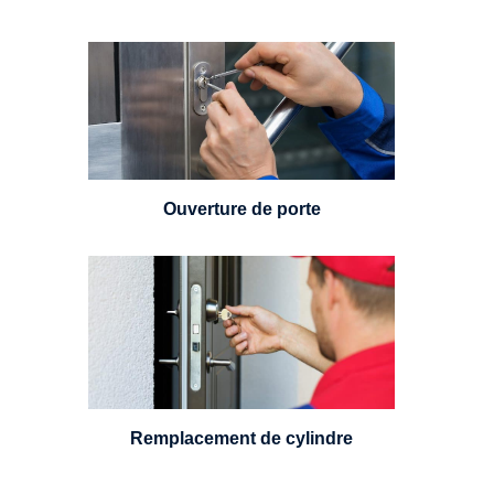
Vous avez perdu vos clés ou la
porte s'est refermée derrière vous
? Un serrurier est disponible
24h/7.
Ouverture de porte
Un serrurier sera en mesure de
choisir et remplacer un cylindre
standard, à 5 leviers ou à 3
leviers, Mul-T-Lock ou encore
multipoints.
Remplacement de cylindre