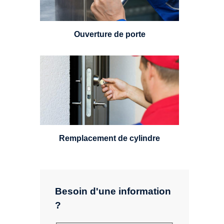
24h/7.
Ouverture de porte
Un serrurier sera en mesure de
choisir et remplacer un cylindre
standard, à 5 leviers ou à 3
leviers, Mul-T-Lock ou encore
multipoints.
Remplacement de cylindre
Besoin d'une information
?