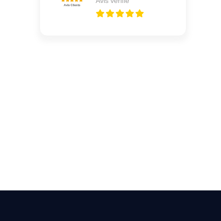
Avis vérifié
Vous cherchez un expert
pour l'ouverture de coffre-
fort ? Appelez-moi 24h/7
0492 09 31 70