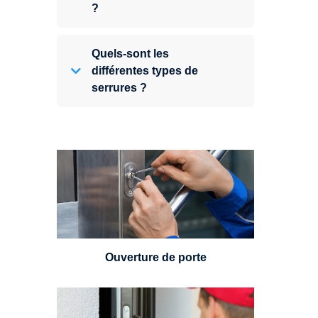
?
Quels-sont les
différentes types de
serrures ?
Vous avez perdu vos clés ou la
porte s'est refermée derrière vous
? Un serrurier est disponible
24h/7.
Ouverture de porte
Un serrurier sera en mesure de
choisir et remplacer un cylindre