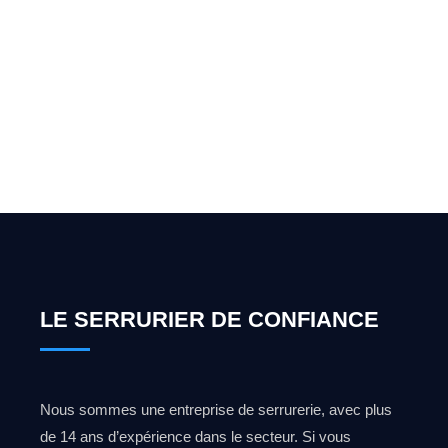
Vous cherchez un expert
pour l'ouverture de coffre-
fort ? Appelez-moi 24h/7
0492 09 31 70
LE SERRURIER DE CONFIANCE
Nous sommes une entreprise de serrurerie, avec plus
de 14 ans d’expérience dans le secteur. Si vous