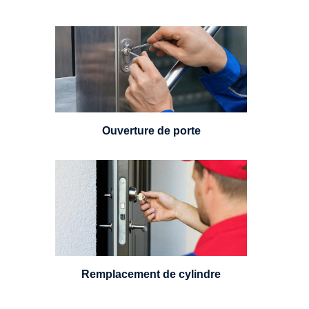
Vous avez perdu vos clés ou la
porte s'est refermée derrière vous
? Un serrurier est disponible
24h/7.
Ouverture de porte
Un serrurier sera en mesure de
choisir et remplacer un cylindre
standard, à 5 leviers ou à 3
leviers, Mul-T-Lock ou encore
multipoints.
Remplacement de cylindre