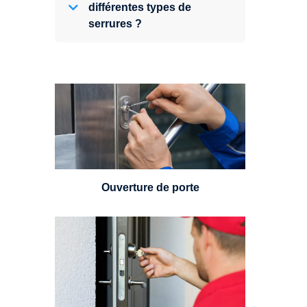
différentes types de
serrures ?
Vous avez perdu vos clés ou la
porte s'est refermée derrière vous
? Un serrurier est disponible
24h/7.
Ouverture de porte
Un serrurier sera en mesure de
choisir et remplacer un cylindre
standard, à 5 leviers ou à 3
leviers, Mul-T-Lock ou encore
multipoints.