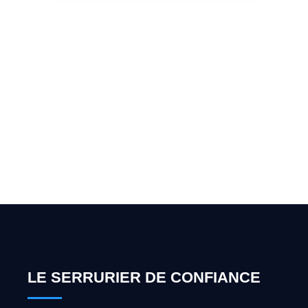
Vous cherchez un expert
pour l'ouverture de coffre-
fort ? Appelez-moi 24h/7
0492 09 31 70
LE SERRURIER DE CONFIANCE