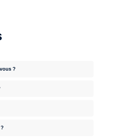
s
-vous ?
?
 ?