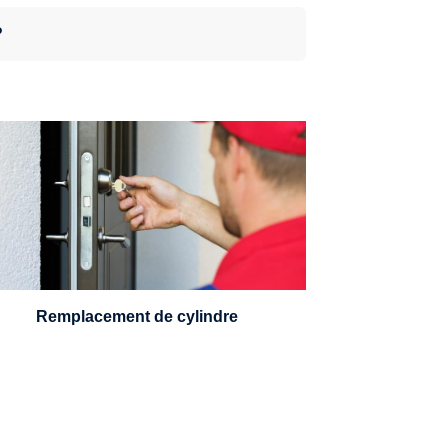
?
n serrurier sera en mesure de choisir et
remplacer un cylindre standard, à 5
leviers ou à 3 leviers, Mul-T-Lock ou
encore multipoints.
Remplacement de cylindre