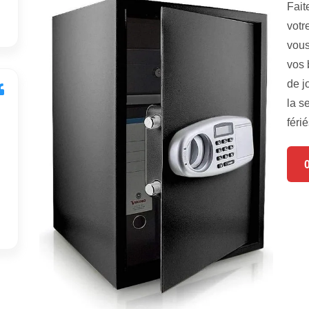
Fait
votr
vous
vos 
de j
la s
férié