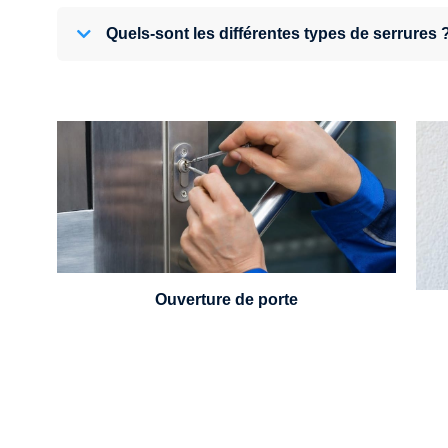
Quels-sont les différentes types de serrures 
U
Vous avez perdu vos clés ou la porte s'est
refermée derrière vous ? Un serrurier est
disponible 24h/7.
Ouverture de porte