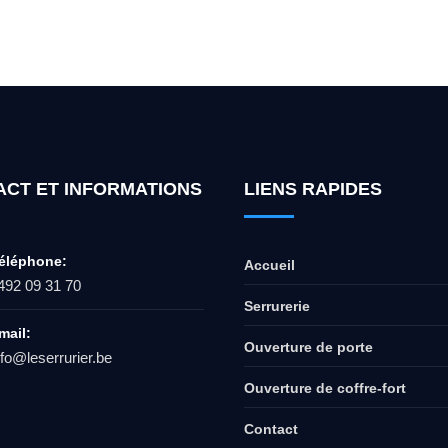
ur l'ouverture de coffre-fort ? Appel
ACT ET INFORMATIONS
LIENS RAPIDES
éléphone:
Accueil
492 09 31 70
Serrurerie
mail:
Ouverture de porte
nfo@leserrurier.be
Ouverture de coffre-fort
Contact