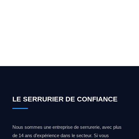
Vous cherchez un expert
pour l'ouverture de coffre-
fort ? Appelez-moi 24h/7
0492 09 31 70
LE SERRURIER DE CONFIANCE
Nous sommes une entreprise de serrurerie, avec plus
de 14 ans d’expérience dans le secteur. Si vous