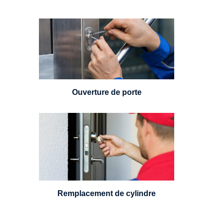
Vous avez perdu vos clés ou la
porte s'est refermée derrière vous
? Un serrurier est disponible
24h/7.
Ouverture de porte
Un serrurier sera en mesure de
choisir et remplacer un cylindre
standard, à 5 leviers ou à 3
leviers, Mul-T-Lock ou encore
multipoints.
Remplacement de cylindre