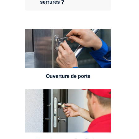
serrures ?
Vous avez perdu vos clés ou la
porte s'est refermée derrière vous
? Un serrurier est disponible
24h/7.
Ouverture de porte
Un serrurier sera en mesure de
choisir et remplacer un cylindre
standard, à 5 leviers ou à 3
leviers, Mul-T-Lock ou encore
multipoints.