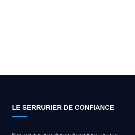
Vous cherchez un expert
pour l'ouverture de coffre-
fort ? Appelez-moi 24h/7
0492 09 31 70
LE SERRURIER DE CONFIANCE
Nous sommes une entreprise de serrurerie, avec plus