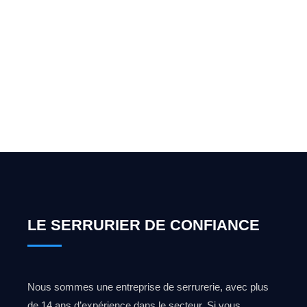
Vous cherchez un expert
pour l'ouverture de coffre-
fort ? Appelez-moi 24h/7
0492 09 31 70
LE SERRURIER DE CONFIANCE
Nous sommes une entreprise de serrurerie, avec plus
de 14 ans d’expérience dans le secteur. Si vous