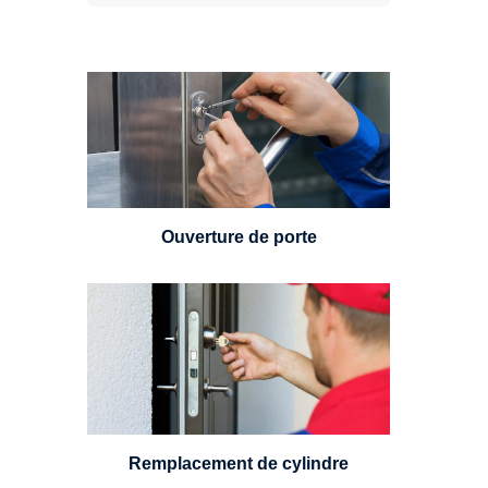
Vous avez perdu vos clés ou la
porte s'est refermée derrière vous
? Un serrurier est disponible
24h/7.
Ouverture de porte
Un serrurier sera en mesure de
choisir et remplacer un cylindre
standard, à 5 leviers ou à 3
leviers, Mul-T-Lock ou encore
multipoints.
Remplacement de cylindre