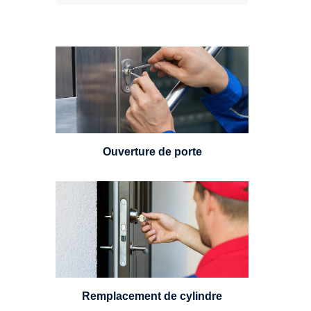
Vous avez perdu vos clés ou la
porte s'est refermée derrière vous
? Un serrurier est disponible
24h/7.
Ouverture de porte
Un serrurier sera en mesure de
choisir et remplacer un cylindre
standard, à 5 leviers ou à 3
leviers, Mul-T-Lock ou encore
multipoints.
Remplacement de cylindre