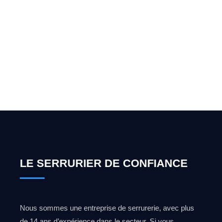
Vous cherchez un expert
pour l'ouverture de coffre-
fort ? Appelez-moi 24h/7
0492 09 31 70
LE SERRURIER DE CONFIANCE
Nous sommes une entreprise de serrurerie, avec plus
de 14 ans d’expérience dans le secteur. Si vous