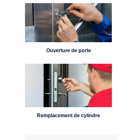
Vous avez perdu vos clés ou la
porte s'est refermée derrière vous
? Un serrurier est disponible
24h/7.
Ouverture de porte
Un serrurier sera en mesure de
choisir et remplacer un cylindre
standard, à 5 leviers ou à 3
leviers, Mul-T-Lock ou encore
multipoints.
Remplacement de cylindre