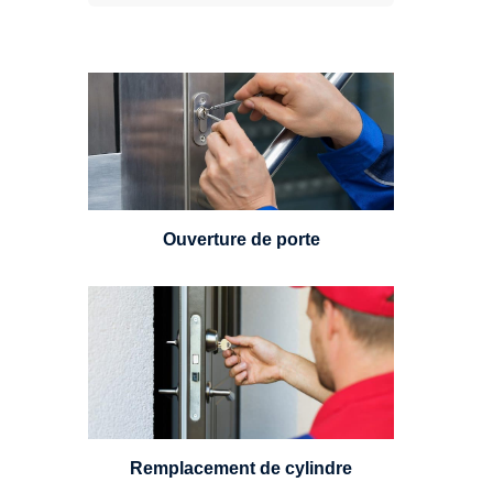
Vous avez perdu vos clés ou la
porte s'est refermée derrière vous
? Un serrurier est disponible
24h/7.
Ouverture de porte
Un serrurier sera en mesure de
choisir et remplacer un cylindre
standard, à 5 leviers ou à 3
leviers, Mul-T-Lock ou encore
multipoints.
Remplacement de cylindre