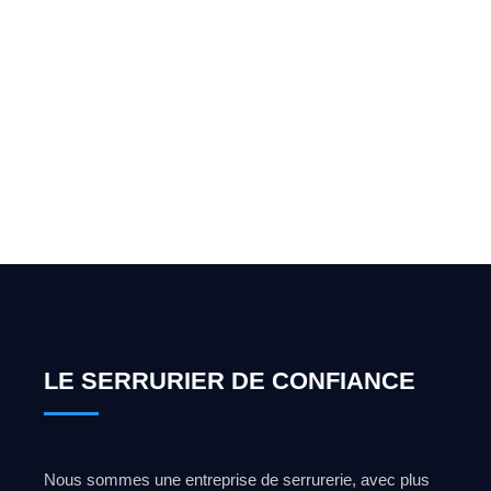
Vous cherchez un expert
pour l'ouverture de coffre-
fort ? Appelez-moi 24h/7
0492 09 31 70
LE SERRURIER DE CONFIANCE
Nous sommes une entreprise de serrurerie, avec plus