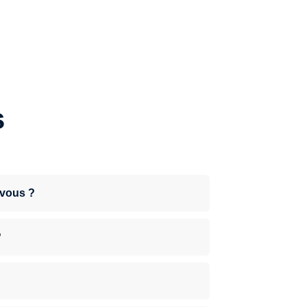
s
-vous ?
?