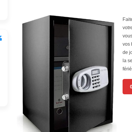
Fait
votr
vous
vos 
de j
la s
férié