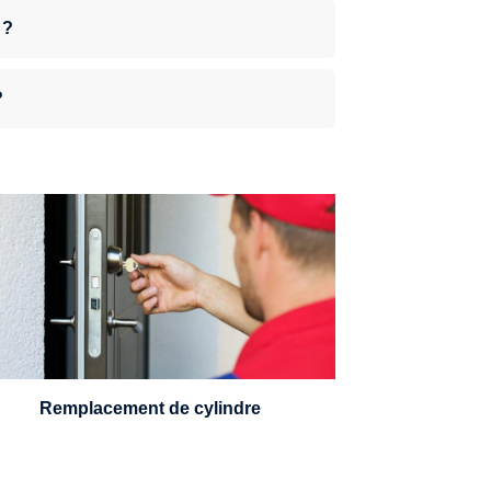
 ?
?
n serrurier sera en mesure de choisir et
remplacer un cylindre standard, à 5
leviers ou à 3 leviers, Mul-T-Lock ou
encore multipoints.
Remplacement de cylindre