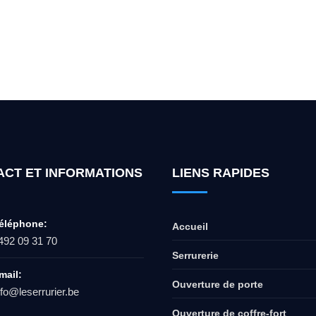
ur l'ouverture de coffre-fort ? Appel
ACT ET INFORMATIONS
LIENS RAPIDES
éléphone:
Accueil
492 09 31 70
Serrurerie
mail:
Ouverture de porte
nfo@leserrurier.be
Ouverture de coffre-fort