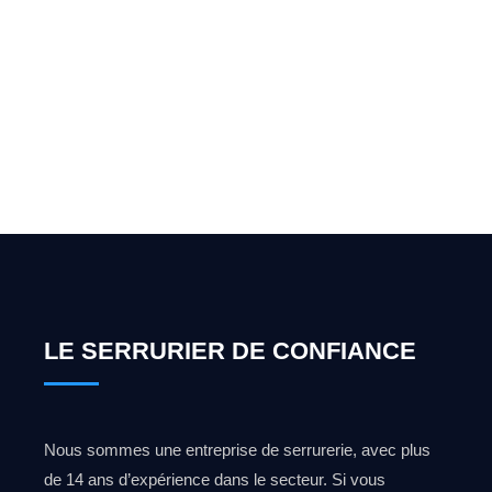
Vous cherchez un expert
pour l'ouverture de coffre-
fort ? Appelez-moi 24h/7
0492 09 31 70
LE SERRURIER DE CONFIANCE
Nous sommes une entreprise de serrurerie, avec plus
de 14 ans d’expérience dans le secteur. Si vous