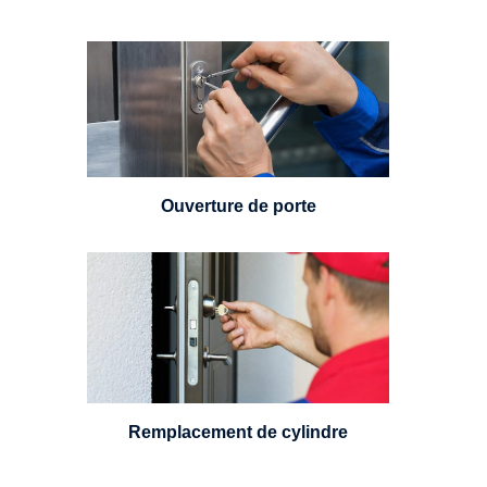
Vous avez perdu vos clés ou la
porte s'est refermée derrière vous
? Un serrurier est disponible
24h/7.
Ouverture de porte
Un serrurier sera en mesure de
choisir et remplacer un cylindre
standard, à 5 leviers ou à 3
leviers, Mul-T-Lock ou encore
multipoints.
Remplacement de cylindre