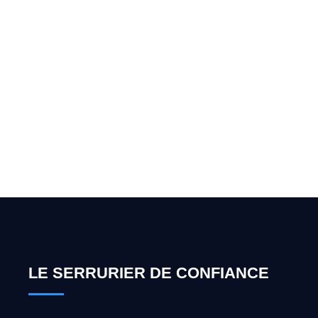
Vous cherchez un expert
pour l'ouverture de coffre-
fort ? Appelez-moi 24h/7
0492 09 31 70
LE SERRURIER DE CONFIANCE