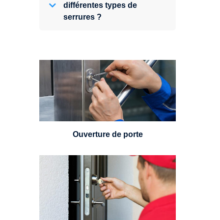
différentes types de
serrures ?
Vous avez perdu vos clés ou la
porte s'est refermée derrière vous
? Un serrurier est disponible
24h/7.
Ouverture de porte
Un serrurier sera en mesure de
choisir et remplacer un cylindre
standard, à 5 leviers ou à 3
leviers, Mul-T-Lock ou encore
multipoints.