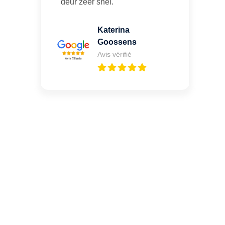
deur zeer snel.
Katerina
Goossens
Avis vérifié
Vous cherchez un expert
pour l'ouverture de coffre-
fort ? Appelez-moi 24h/7
0492 09 31 70