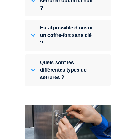
serrurier durant la nuit
?
Est-il possible d'ouvrir
un coffre-fort sans clé
?
Quels-sont les
différentes types de
serrures ?
Vous avez perdu vos clés ou la
porte s'est refermée derrière vous
? Un serrurier est disponible
24h/7.