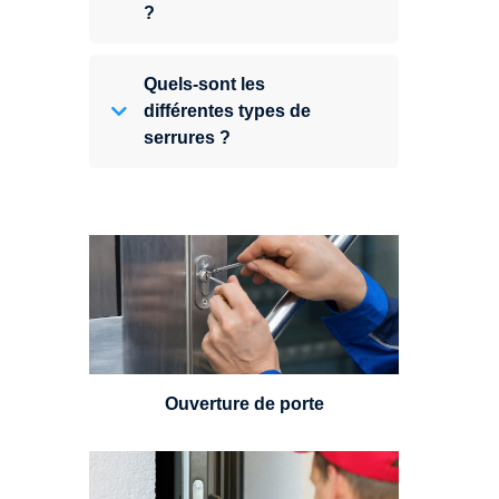
?
Quels-sont les
différentes types de
serrures ?
Vous avez perdu vos clés ou la
porte s'est refermée derrière vous
? Un serrurier est disponible
24h/7.
Ouverture de porte
Un serrurier sera en mesure de
choisir et remplacer un cylindre