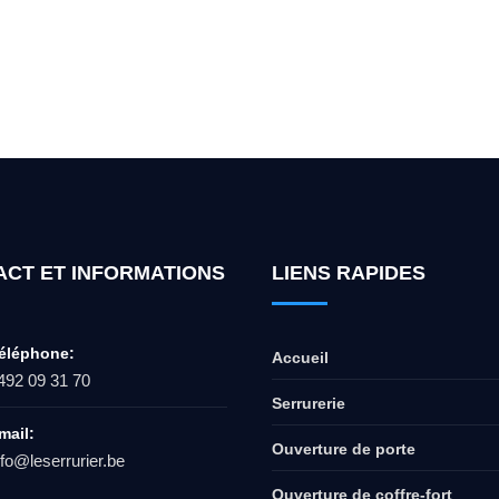
ur l'ouverture de coffre-fort ? Appel
ACT ET INFORMATIONS
LIENS RAPIDES
éléphone:
Accueil
492 09 31 70
Serrurerie
mail:
Ouverture de porte
nfo@leserrurier.be
Ouverture de coffre-fort