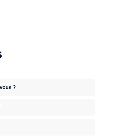
s
-vous ?
?