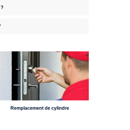
 ?
?
n serrurier sera en mesure de choisir et
remplacer un cylindre standard, à 5
leviers ou à 3 leviers, Mul-T-Lock ou
encore multipoints.
Remplacement de cylindre