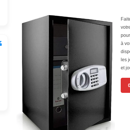
Fait
votr
pour
à vo
disp
les 
et jo