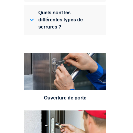
Quels-sont les
différentes types de
serrures ?
Vous avez perdu vos clés ou la
porte s'est refermée derrière vous
? Un serrurier est disponible
24h/7.
Ouverture de porte
Un serrurier sera en mesure de
choisir et remplacer un cylindre
standard, à 5 leviers ou à 3