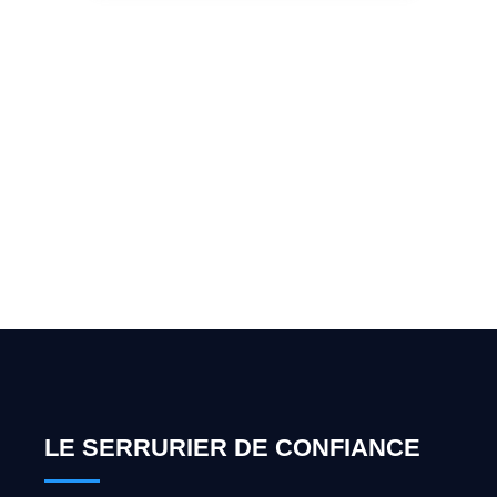
Vous cherchez un expert
pour l'ouverture de coffre-
fort ? Appelez-moi 24h/7
0492 09 31 70
LE SERRURIER DE CONFIANCE