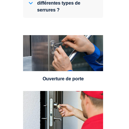
différentes types de
serrures ?
Vous avez perdu vos clés ou la
porte s'est refermée derrière vous
? Un serrurier est disponible
24h/7.
Ouverture de porte
Un serrurier sera en mesure de
choisir et remplacer un cylindre
standard, à 5 leviers ou à 3
leviers, Mul-T-Lock ou encore
multipoints.