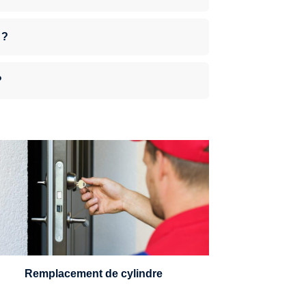
 ?
?
n serrurier sera en mesure de choisir et
remplacer un cylindre standard, à 5
leviers ou à 3 leviers, Mul-T-Lock ou
encore multipoints.
Remplacement de cylindre