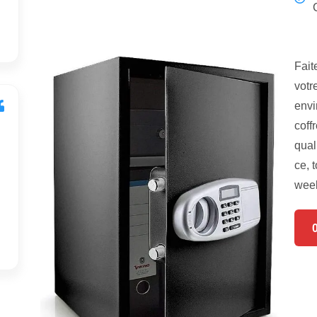
Fait
votr
envi
coff
qual
ce, 
week