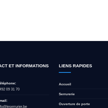
ur l'ouverture de coffre-fort ? Appel
ACT ET INFORMATIONS
LIENS RAPIDES
éléphone:
Accueil
492 09 31 70
Serrurerie
mail:
Ouverture de porte
nfo@leserrurier.be