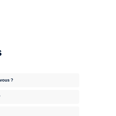
s
-vous ?
?