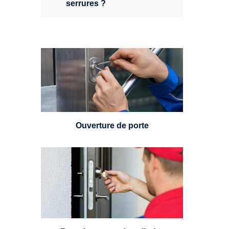
serrures ?
Vous avez perdu vos clés ou la
porte s'est refermée derrière vous
? Un serrurier est disponible
24h/7.
Ouverture de porte
Un serrurier sera en mesure de
choisir et remplacer un cylindre
standard, à 5 leviers ou à 3
leviers, Mul-T-Lock ou encore
multipoints.