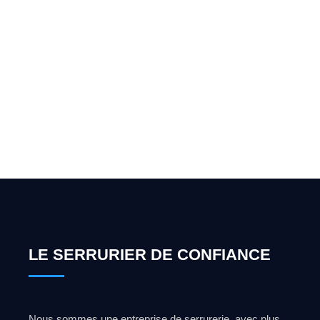
Vous cherchez un expert
pour l'ouverture de coffre-
fort ? Appelez-moi 24h/7
0492 09 31 70
LE SERRURIER DE CONFIANCE
Nous sommes une entreprise de serrurerie, avec plus