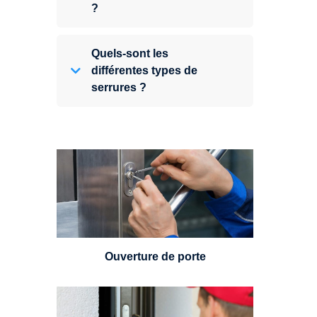
?
Quels-sont les
différentes types de
serrures ?
Vous avez perdu vos clés ou la
porte s'est refermée derrière vous
? Un serrurier est disponible
24h/7.
Ouverture de porte
Un serrurier sera en mesure de
choisir et remplacer un cylindre