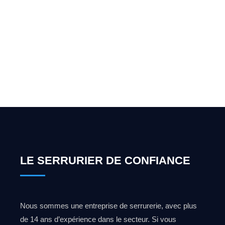
Vous cherchez un expert
pour l'ouverture de coffre-
fort ? Appelez-moi 24h/7
0492 09 31 70
LE SERRURIER DE CONFIANCE
Nous sommes une entreprise de serrurerie, avec plus
de 14 ans d’expérience dans le secteur. Si vous