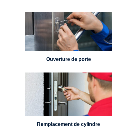
Vous avez perdu vos clés ou la
porte s'est refermée derrière vous
? Un serrurier est disponible
24h/7.
Ouverture de porte
Un serrurier sera en mesure de
choisir et remplacer un cylindre
standard, à 5 leviers ou à 3
leviers, Mul-T-Lock ou encore
multipoints.
Remplacement de cylindre