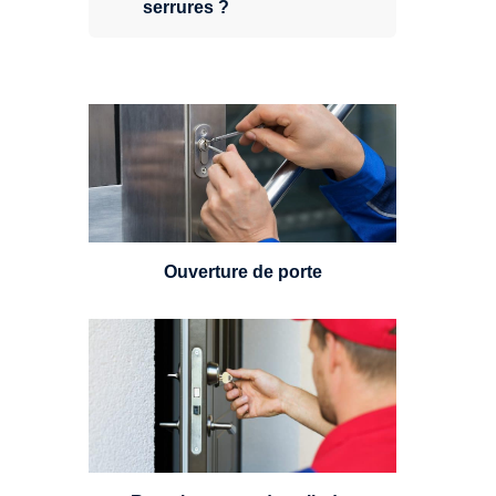
serrures ?
Vous avez perdu vos clés ou la
porte s'est refermée derrière vous
? Un serrurier est disponible
24h/7.
Ouverture de porte
Un serrurier sera en mesure de
choisir et remplacer un cylindre
standard, à 5 leviers ou à 3
leviers, Mul-T-Lock ou encore
multipoints.