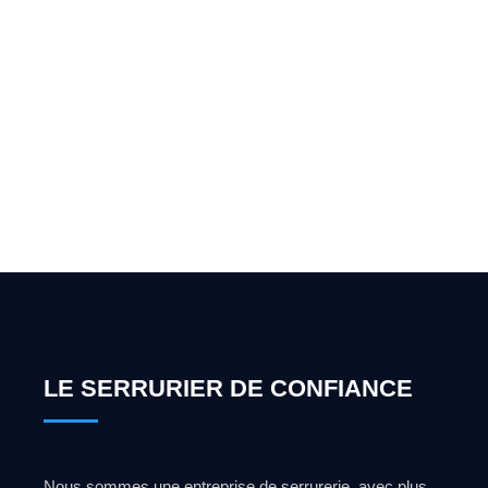
Vous cherchez un expert
pour l'ouverture de coffre-
fort ? Appelez-moi 24h/7
0492 09 31 70
LE SERRURIER DE CONFIANCE
Nous sommes une entreprise de serrurerie, avec plus