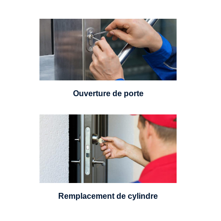
Vous avez perdu vos clés ou la
porte s'est refermée derrière vous
? Un serrurier est disponible
24h/7.
Ouverture de porte
Un serrurier sera en mesure de
choisir et remplacer un cylindre
standard, à 5 leviers ou à 3
leviers, Mul-T-Lock ou encore
multipoints.
Remplacement de cylindre