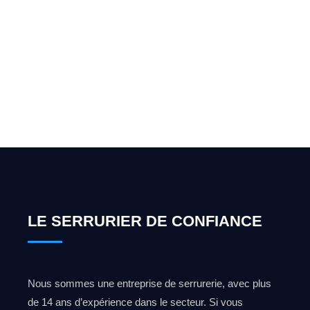
Vous cherchez un expert
pour l'ouverture de coffre-
fort ? Appelez-moi 24h/7
0492 09 31 70
LE SERRURIER DE CONFIANCE
Nous sommes une entreprise de serrurerie, avec plus
de 14 ans d’expérience dans le secteur. Si vous