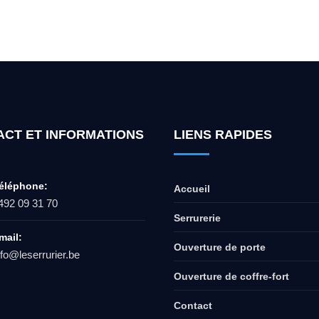
ur l'ouverture de coffre-fort ? Appel
ACT ET INFORMATIONS
LIENS RAPIDES
éléphone:
Accueil
492 09 31 70
Serrurerie
mail:
Ouverture de porte
nfo@leserrurier.be
Ouverture de coffre-fort
Contact