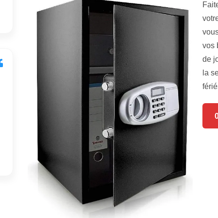
Fait
votr
vous
vos 
de j
la s
férié