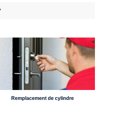
?
n serrurier sera en mesure de choisir et
remplacer un cylindre standard, à 5
leviers ou à 3 leviers, Mul-T-Lock ou
encore multipoints.
Remplacement de cylindre