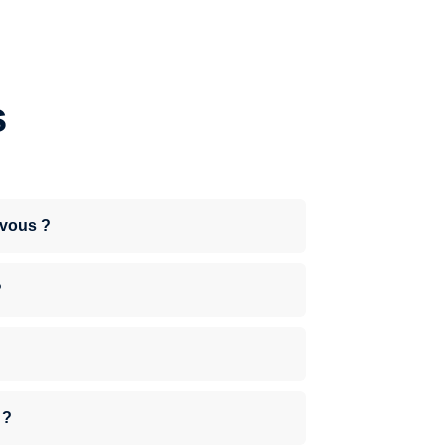
s
-vous ?
?
 ?