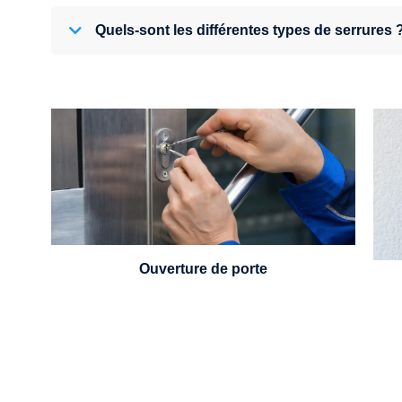
Quels-sont les différentes types de serrures 
U
Vous avez perdu vos clés ou la porte s'est
refermée derrière vous ? Un serrurier est
disponible 24h/7.
Ouverture de porte