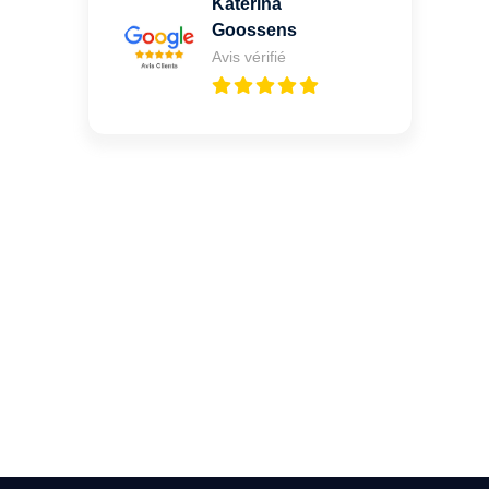
Katerina
Goossens
Avis vérifié
Vous cherchez un expert
pour l'ouverture de coffre-
fort ? Appelez-moi 24h/7
0492 09 31 70