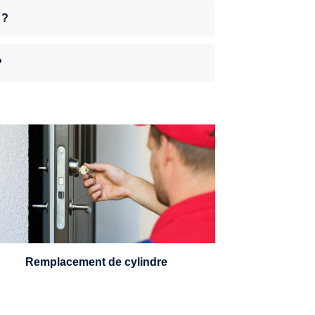
 ?
?
n serrurier sera en mesure de choisir et
remplacer un cylindre standard, à 5
leviers ou à 3 leviers, Mul-T-Lock ou
encore multipoints.
Remplacement de cylindre