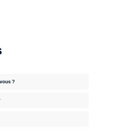
s
-vous ?
?