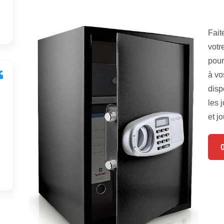
Fait
votr
pour
à vo
disp
les 
et jo