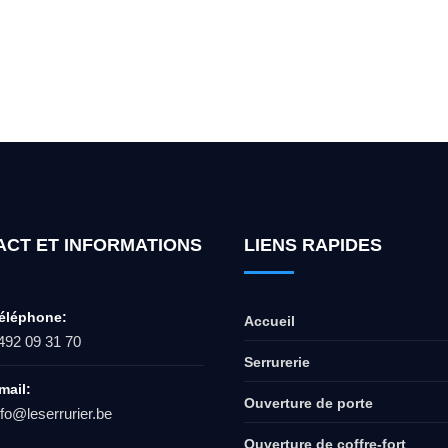
ur l'ouverture de coffre-fort ? Appel
ACT ET INFORMATIONS
LIENS RAPIDES
éléphone:
Accueil
492 09 31 70
Serrurerie
mail:
Ouverture de porte
nfo@leserrurier.be
Ouverture de coffre-fort