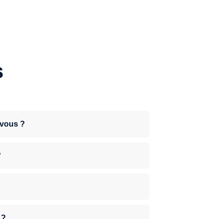
s
-vous ?
?
 ?