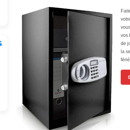
Fait
votr
vous
vos 
de j
la s
férié