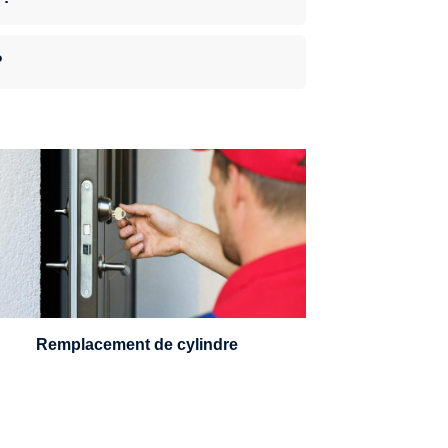
?
n serrurier sera en mesure de choisir et
remplacer un cylindre standard, à 5
leviers ou à 3 leviers, Mul-T-Lock ou
encore multipoints.
Remplacement de cylindre