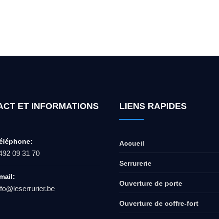
ur l'ouverture de coffre-fort ? Appel
ACT ET INFORMATIONS
LIENS RAPIDES
éléphone:
Accueil
492 09 31 70
Serrurerie
mail:
Ouverture de porte
nfo@leserrurier.be
Ouverture de coffre-fort