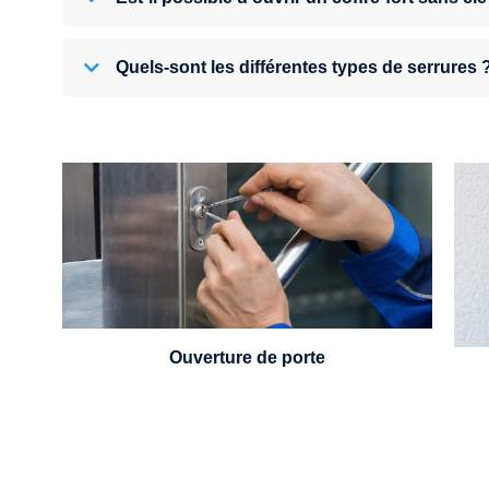
Quels-sont les différentes types de serrures 
U
Vous avez perdu vos clés ou la porte s'est
refermée derrière vous ? Un serrurier est
disponible 24h/7.
Ouverture de porte