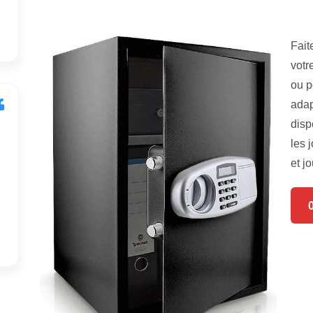
Fait
votr
ou p
adap
disp
les 
et jo