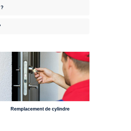
 ?
?
n serrurier sera en mesure de choisir et
remplacer un cylindre standard, à 5
leviers ou à 3 leviers, Mul-T-Lock ou
encore multipoints.
Remplacement de cylindre