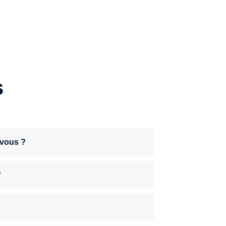
s
-vous ?
?