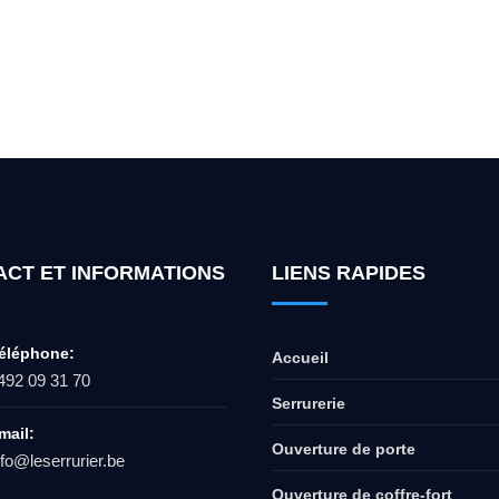
ur l'ouverture de coffre-fort ? Appel
ACT ET INFORMATIONS
LIENS RAPIDES
éléphone:
Accueil
492 09 31 70
Serrurerie
mail:
Ouverture de porte
nfo@leserrurier.be
Ouverture de coffre-fort