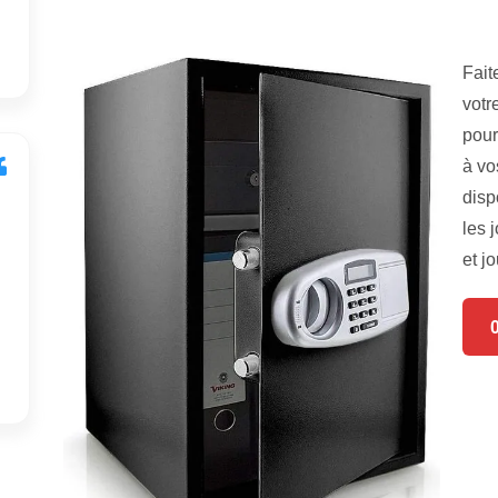
Fait
votr
pour
à vo
disp
les 
et jo