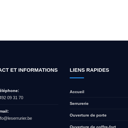
ur l'ouverture de coffre-fort ? Appel
ACT ET INFORMATIONS
LIENS RAPIDES
éléphone:
Accueil
492 09 31 70
Serrurerie
mail:
Ouverture de porte
nfo@leserrurier.be
Ouverture de coffre-fort