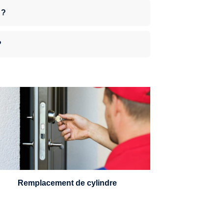
 ?
?
n serrurier sera en mesure de choisir et
remplacer un cylindre standard, à 5
leviers ou à 3 leviers, Mul-T-Lock ou
encore multipoints.
Remplacement de cylindre