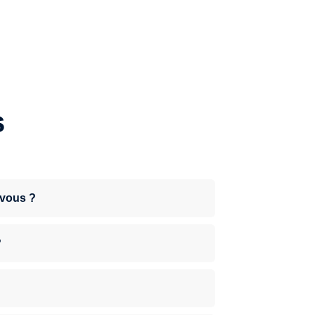
s
-vous ?
?