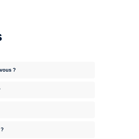
s
-vous ?
?
 ?