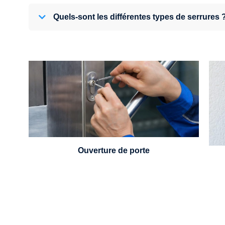
Quels-sont les différentes types de serrures 
U
Vous avez perdu vos clés ou la porte s'est
refermée derrière vous ? Un serrurier est
disponible 24h/7.
Ouverture de porte