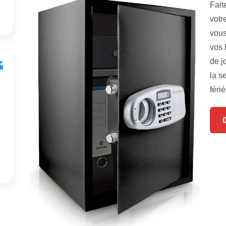
Fait
votr
vous
vos 
de j
la s
férié