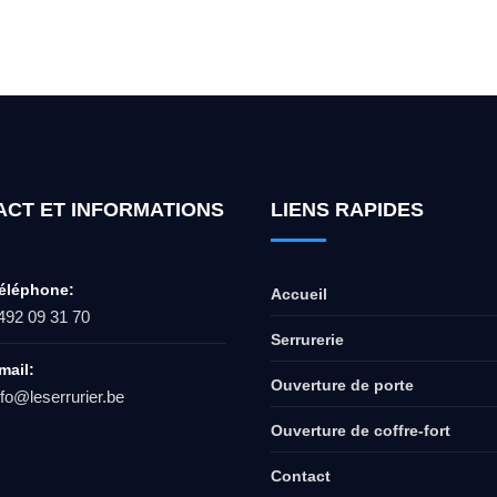
ur l'ouverture de coffre-fort ? Appel
ACT ET INFORMATIONS
LIENS RAPIDES
éléphone:
Accueil
492 09 31 70
Serrurerie
mail:
Ouverture de porte
nfo@leserrurier.be
Ouverture de coffre-fort
Contact