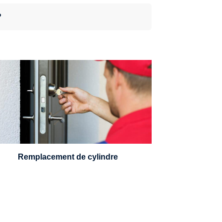
?
n serrurier sera en mesure de choisir et
remplacer un cylindre standard, à 5
leviers ou à 3 leviers, Mul-T-Lock ou
encore multipoints.
Remplacement de cylindre