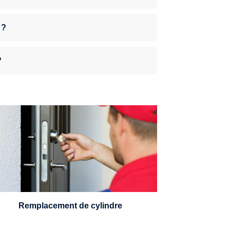
 ?
?
n serrurier sera en mesure de choisir et
remplacer un cylindre standard, à 5
leviers ou à 3 leviers, Mul-T-Lock ou
encore multipoints.
Remplacement de cylindre