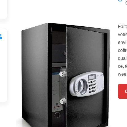
Fait
votr
envi
coff
qual
ce, 
week