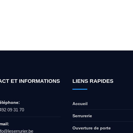
ur l'ouverture de coffre-fort ? Appel
ACT ET INFORMATIONS
LIENS RAPIDES
éléphone:
Accueil
492 09 31 70
Serrurerie
mail:
Ouverture de porte
nfo@leserrurier.be