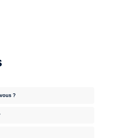
s
-vous ?
?