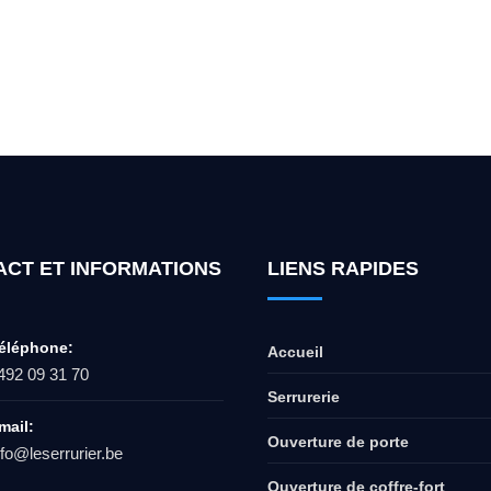
ur l'ouverture de coffre-fort ? Appel
ACT ET INFORMATIONS
LIENS RAPIDES
éléphone:
Accueil
492 09 31 70
Serrurerie
mail:
Ouverture de porte
nfo@leserrurier.be
Ouverture de coffre-fort