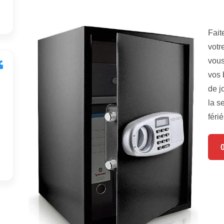
Fait
votr
vous
vos 
de j
la s
férié