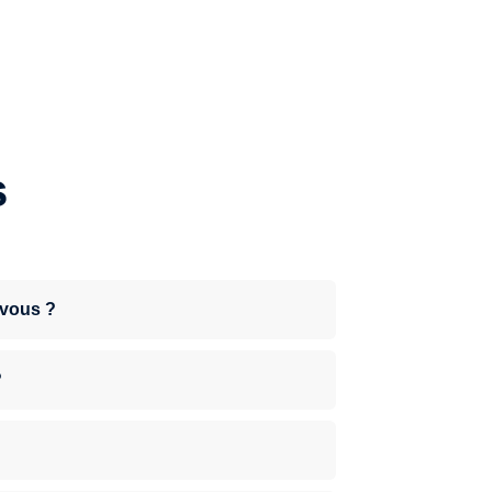
s
-vous ?
?