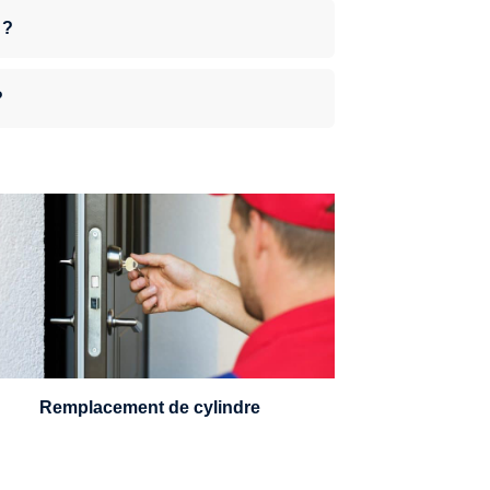
 ?
?
n serrurier sera en mesure de choisir et
remplacer un cylindre standard, à 5
leviers ou à 3 leviers, Mul-T-Lock ou
encore multipoints.
Remplacement de cylindre