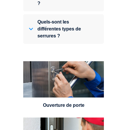
?
Quels-sont les
différentes types de
serrures ?
Vous avez perdu vos clés ou la
porte s'est refermée derrière vous
? Un serrurier est disponible
24h/7.
Ouverture de porte
Un serrurier sera en mesure de
choisir et remplacer un cylindre