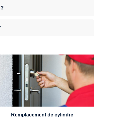
 ?
?
n serrurier sera en mesure de choisir et
remplacer un cylindre standard, à 5
leviers ou à 3 leviers, Mul-T-Lock ou
encore multipoints.
Remplacement de cylindre