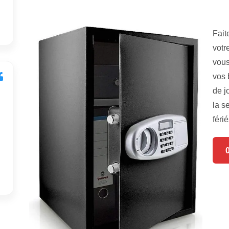
Fait
votr
vous
vos 
de j
la s
férié