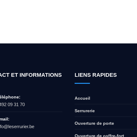
ur l'ouverture de coffre-fort ? Appel
ACT ET INFORMATIONS
LIENS RAPIDES
éléphone:
Accueil
492 09 31 70
Serrurerie
mail:
Ouverture de porte
nfo@leserrurier.be
Ouverture de coffre-fort