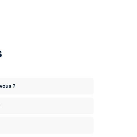
s
-vous ?
?