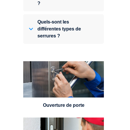
?
Quels-sont les
différentes types de
serrures ?
Vous avez perdu vos clés ou la
porte s'est refermée derrière vous
? Un serrurier est disponible
24h/7.
Ouverture de porte
Un serrurier sera en mesure de
choisir et remplacer un cylindre