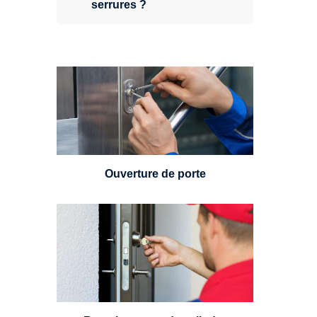
serrures ?
Vous avez perdu vos clés ou la
porte s'est refermée derrière vous
? Un serrurier est disponible
24h/7.
Ouverture de porte
Un serrurier sera en mesure de
choisir et remplacer un cylindre
standard, à 5 leviers ou à 3
leviers, Mul-T-Lock ou encore
multipoints.