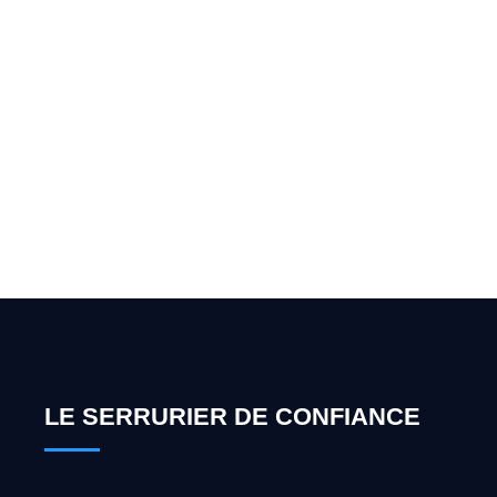
Vous cherchez un expert
pour l'ouverture de coffre-
fort ? Appelez-moi 24h/7
0492 09 31 70
LE SERRURIER DE CONFIANCE