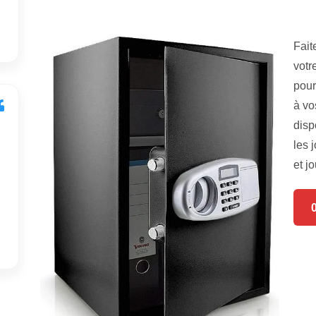
Fait
votr
pour
à vo
disp
les 
et jo