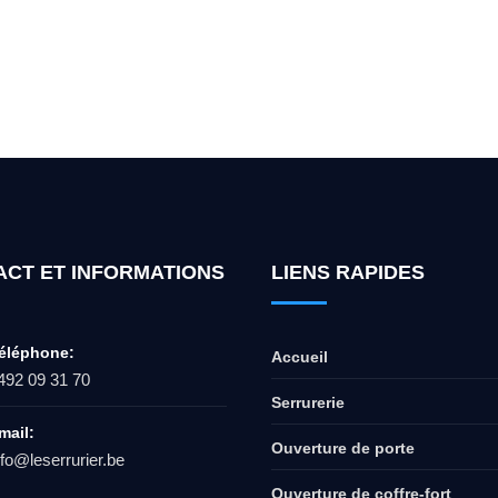
ur l'ouverture de coffre-fort ? Appel
ACT ET INFORMATIONS
LIENS RAPIDES
éléphone:
Accueil
492 09 31 70
Serrurerie
mail:
Ouverture de porte
nfo@leserrurier.be
Ouverture de coffre-fort