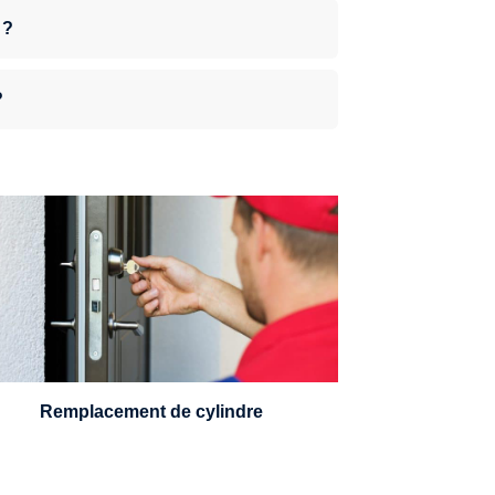
 ?
?
n serrurier sera en mesure de choisir et
remplacer un cylindre standard, à 5
leviers ou à 3 leviers, Mul-T-Lock ou
encore multipoints.
Remplacement de cylindre