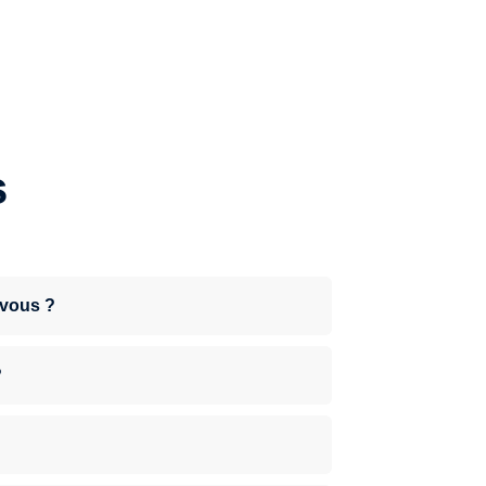
s
-vous ?
?