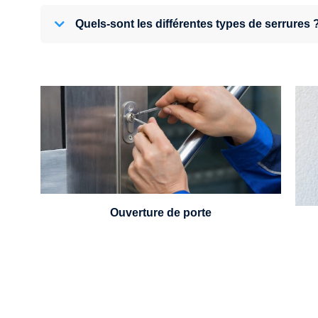
Quels-sont les différentes types de serrures 
U
Vous avez perdu vos clés ou la porte s'est
refermée derrière vous ? Un serrurier est
disponible 24h/7.
Ouverture de porte