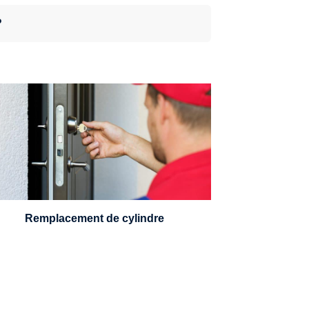
?
n serrurier sera en mesure de choisir et
remplacer un cylindre standard, à 5
leviers ou à 3 leviers, Mul-T-Lock ou
encore multipoints.
Remplacement de cylindre