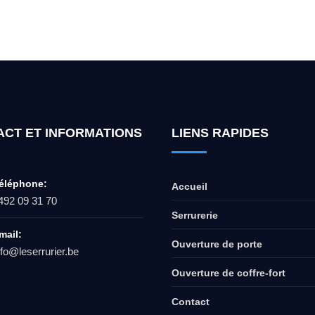
ur l'ouverture de coffre-fort ? Appel
ACT ET INFORMATIONS
LIENS RAPIDES
éléphone:
Accueil
492 09 31 70
Serrurerie
mail:
Ouverture de porte
nfo@leserrurier.be
Ouverture de coffre-fort
Contact