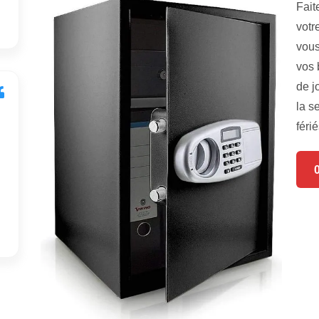
Fait
votr
vous
vos 
de j
la s
férié