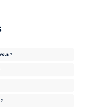
s
-vous ?
?
 ?