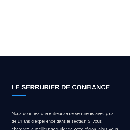
pour l'ouverture de coffre-
fort ? Appelez-moi 24h/7
0492 09 31 70
LE SERRURIER DE CONFIANCE
Nous sommes une entreprise de serrurerie, avec plus
de 14 ans d’expérience dans le secteur. Si vous
cherchez le meilleur serrurier de votre région, alors vous