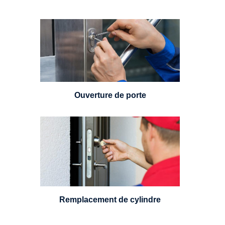
Vous avez perdu vos clés ou la
porte s'est refermée derrière vous
? Un serrurier est disponible
24h/7.
Ouverture de porte
Un serrurier sera en mesure de
choisir et remplacer un cylindre
standard, à 5 leviers ou à 3
leviers, Mul-T-Lock ou encore
multipoints.
Remplacement de cylindre