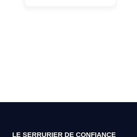
Vous cherchez un expert
pour l'ouverture de coffre-
fort ? Appelez-moi 24h/7
0492 09 31 70
LE SERRURIER DE CONFIANCE