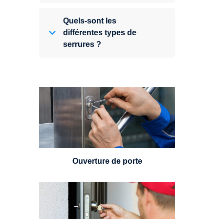
Quels-sont les
différentes types de
serrures ?
Vous avez perdu vos clés ou la
porte s'est refermée derrière vous
? Un serrurier est disponible
24h/7.
Ouverture de porte
Un serrurier sera en mesure de
choisir et remplacer un cylindre
standard, à 5 leviers ou à 3