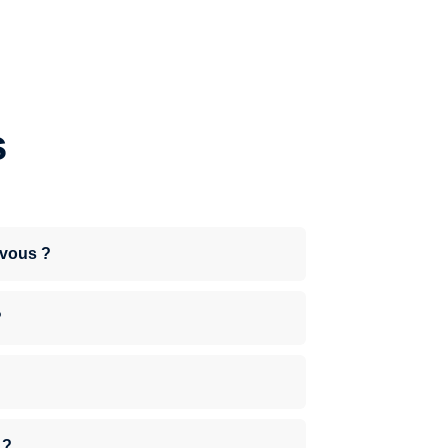
s
-vous ?
?
 ?