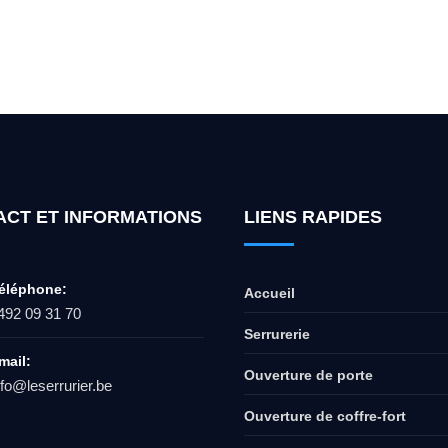
ur l'ouverture de coffre-fort ? Appel
ACT ET INFORMATIONS
LIENS RAPIDES
éléphone:
Accueil
492 09 31 70
Serrurerie
mail:
Ouverture de porte
nfo@leserrurier.be
Ouverture de coffre-fort