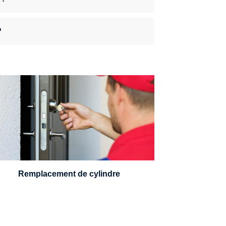
?
n serrurier sera en mesure de choisir et
remplacer un cylindre standard, à 5
leviers ou à 3 leviers, Mul-T-Lock ou
encore multipoints.
Remplacement de cylindre