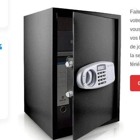
Fait
votr
vous
vos 
de j
la s
férié